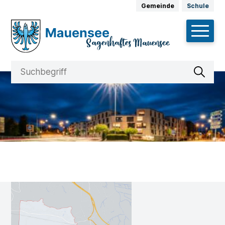
Schnellnavigation
Navigieren in Mauensee
Weitere Auftritte
Gemeinde
Schule
Hauptnav
Suche
Suchbegriff
Suche 
Footer