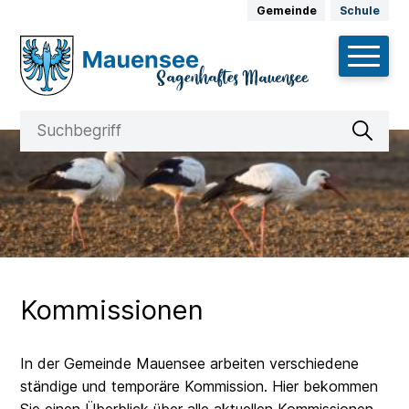
Schnellnavigation
Navigieren in Mauensee
Weitere Auftritte
Gemeinde
Schule
Hauptnav
Suche
Suchbegriff
Suche 
Kommissionen
In der Gemeinde Mauensee arbeiten verschiedene
ständige und temporäre Kommission. Hier bekommen