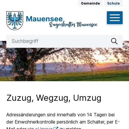
Schnellnavigation
Navigieren in Mauensee
Weitere Auftritte
Gemeinde
Schule
Hauptnav
Suche
Suchbegriff
Suche 
Zuzug, Wegzug, Umzug
Adressänderungen sind innerhalb von 14 Tagen bei
der Einwohnerkontrolle persönlich am Schalter, per E-