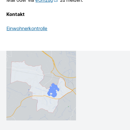
Mail oder via
eUmzug
zu melden.
Kontakt
Einwohnerkontrolle
Footer