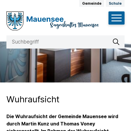
Schnellnavigation
Navigieren in Mauensee
Weitere Auftritte
Gemeinde
Schule
Hauptnav
Suche
Suchbegriff
Suche 
Wuhraufsicht
Die Wuhraufsicht der Gemeinde Mauensee wird
durch Martin Kunz und Thomas Voney