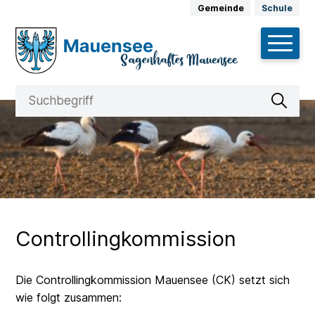
Schnellnavigation
Navigieren in Mauensee
Weitere Auftritte
Gemeinde
Schule
Hauptnav
Suche
Suchbegriff
Suche 
Controllingkommission
Die Controllingkommission Mauensee (CK) setzt sich
wie folgt zusammen: